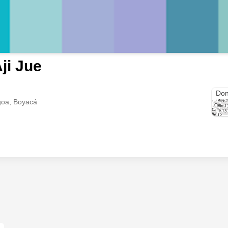
ji Jue
Cra.
Don
goa, Boyacá