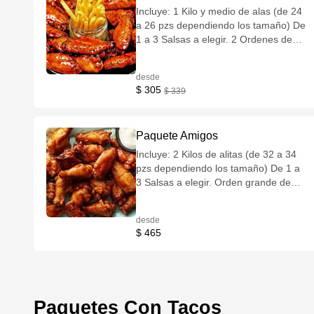
Incluye: 1 Kilo y medio de alas (de 24
a 26 pzs dependiendo los tamaño) De
1 a 3 Salsas a elegir. 2 Ordenes de
papas fritas con queso. 2 Aderezos a
elegir.
desde
$ 305
$ 339
Paquete Amigos
Incluye: 2 Kilos de alitas (de 32 a 34
pzs dependiendo los tamaño) De 1 a
3 Salsas a elegir. Orden grande de
papas fritas con queso. Orden grande
de papas gajo sazonadas con queso.
desde
2 Aderezos a elegir.
$ 465
Paquetes Con Tacos