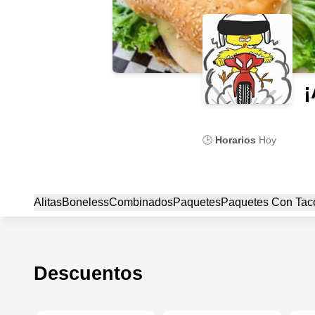
¡
🕒
Horarios
Hoy
Alitas
Boneless
Combinados
Paquetes
Paquetes Con Tac
Descuentos