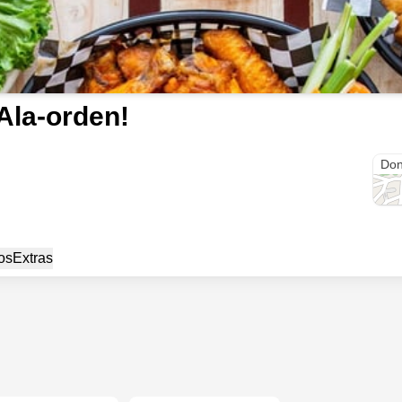
Ala-orden!
Alta
Don
os
Extras