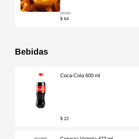
desde
$ 64
Bebidas
Coca-Cola 600 ml
$ 22
Cerveza Victoria 473 ml