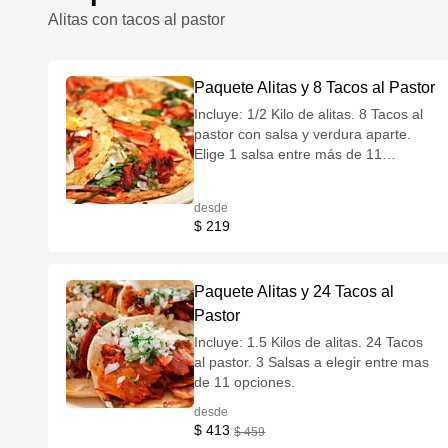
Alitas con tacos al pastor
Paquete Alitas y 8 Tacos al Pastor
Incluye: 1/2 Kilo de alitas. 8 Tacos al
pastor con salsa y verdura aparte.
Elige 1 salsa entre más de 11
opciones. Orden de papas a la
francesa. 1 Aderezo a elegir.
desde
$ 219
Paquete Alitas y 24 Tacos al
Pastor
Incluye: 1.5 Kilos de alitas. 24 Tacos
al pastor. 3 Salsas a elegir entre mas
de 11 opciones.
desde
$ 413
$ 459