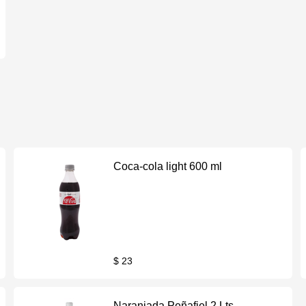
Coca-cola light 600 ml
$ 23
Naranjada Peñafiel 2 Lts