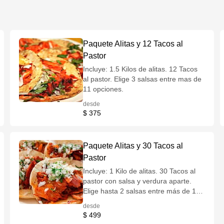
Paquete Alitas y 12 Tacos al
Pastor
Incluye: 1.5 Kilos de alitas. 12 Tacos
al pastor. Elige 3 salsas entre mas de
11 opciones.
desde
$ 375
Paquete Alitas y 30 Tacos al
Pastor
Incluye: 1 Kilo de alitas. 30 Tacos al
pastor con salsa y verdura aparte.
Elige hasta 2 salsas entre más de 11
opciones. 1 Orden grande de papas a
desde
la francesa. 1 Orden grande de papas
$ 499
gajo 1 Orden de papas gajo