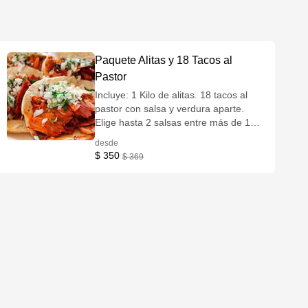
Paquete Alitas y 18 Tacos al
Pastor
Incluye: 1 Kilo de alitas. 18 tacos al
pastor con salsa y verdura aparte.
Elige hasta 2 salsas entre más de 11
opciones. 1 Orden grande de papas a
desde
la francesa. 1 Aderezo a elegir.
$ 350
$ 369