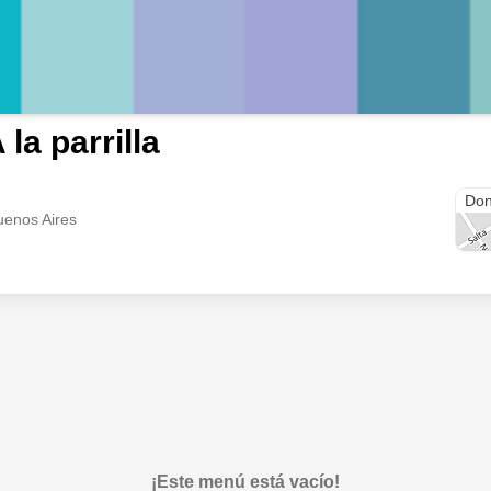
 la parrilla
9 de
Don
uenos Aires
¡Este menú está vacío!