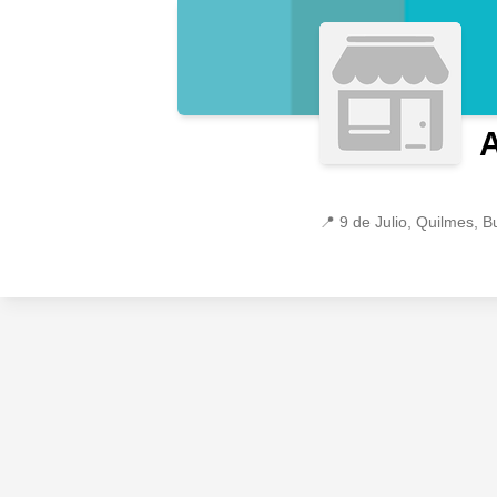
A
📍
9 de Julio, Quilmes, B