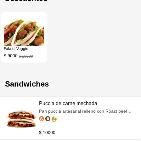
Falafel Veggie
$ 9000
$ 10000
Sandwiches
Puccia de carne mechada
Pan puccia artesanal relleno con Roast beef
braseado y mechado con ensalada coleslaw y
muzarella. El detalle especial: una salsa
babaganush ahumada.
$ 10000