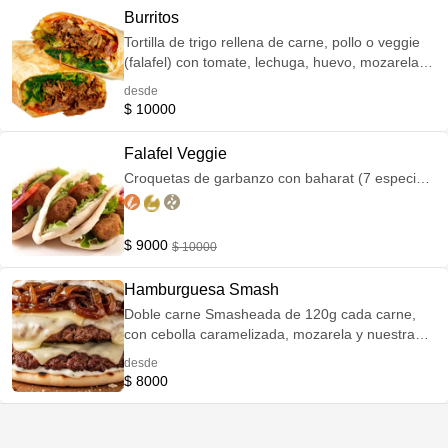
Burritos
Tortilla de trigo rellena de carne, pollo o veggie
(falafel) con tomate, lechuga, huevo, mozarela y
porotos.
desde
$ 10000
Falafel Veggie
Croquetas de garbanzo con baharat (7 especias)
en pan puccia, acompañados con vegetales
frescos, salsa babaganush y salsa tahini casera.
$ 9000
$ 10000
Hamburguesa Smash
Doble carne Smasheada de 120g cada carne,
con cebolla caramelizada, mozarela y nuestra
salsa especial. Todo dentro de nuestro delicioso
desde
y artesanal pan Puccia.
$ 8000