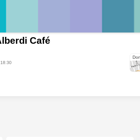
lberdi Café
Av. 
Don
 18:30