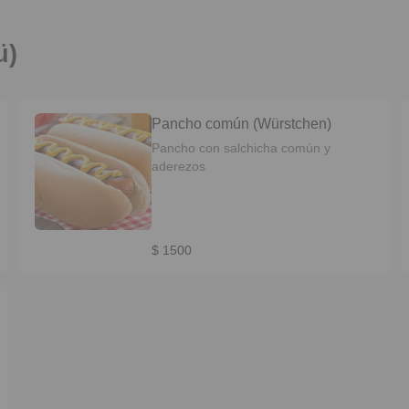
ü)
Pancho común (Würstchen)
Pancho con salchicha común y
aderezos
$ 1500