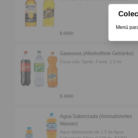
Colec
Menú para 
$ 6000
Gaseosas (Alkoholfreie Getränke)
Coca-cola. Sprite. Fanta. 1.5 lts.
$ 4000
Agua Saborizada (Aromatisiertes
Wasser)
Agua Saborizada de 1.5 lts Agua