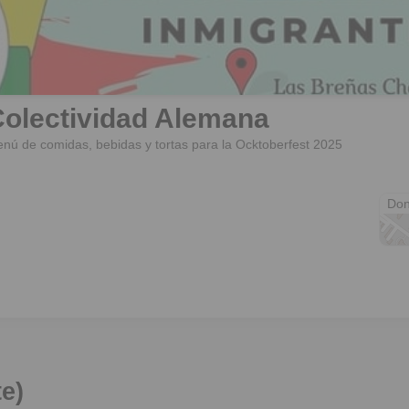
olectividad Alemana
25 d
Don
te)