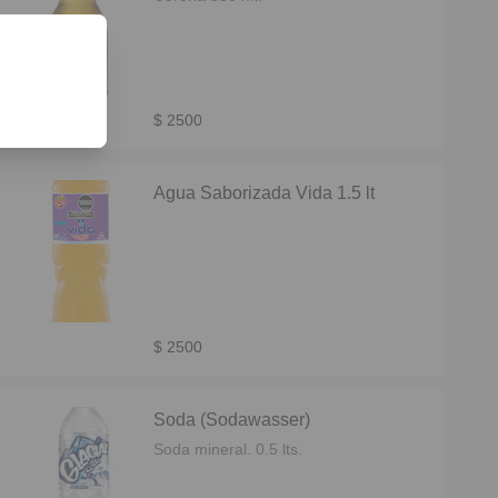
$ 2500
Agua Saborizada Vida 1.5 lt
$ 2500
Soda (Sodawasser)
Soda mineral. 0.5 lts.