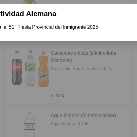
tividad Alemana
la  51° Fiesta Provincial del Inmigrante 2025
$ 7000
Gaseosas chicas (alkoholfreie
Getränke)
Coca-cola. Sprite. Fanta. 0.5 lts
$ 2500
Agua Mineral (Mineralwasser)
Agua Mineral 0.5 lts.