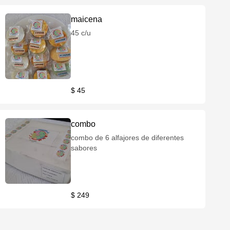
maicena
45 c/u
$ 45
combo
combo de 6 alfajores de diferentes
sabores
$ 249