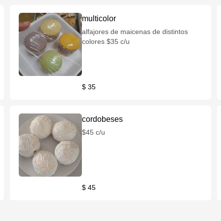
multicolor
alfajores de maicenas de distintos
colores $35 c/u
$ 35
cordobeses
$45 c/u
$ 45