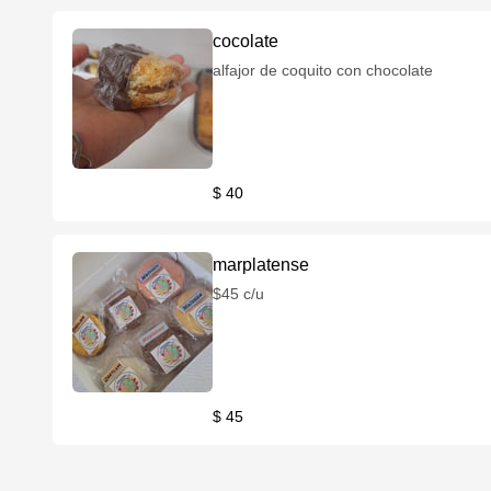
cocolate
alfajor de coquito con chocolate
$ 40
marplatense
$45 c/u
$ 45