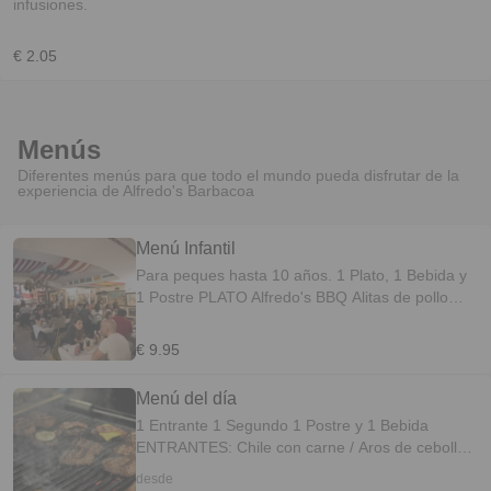
infusiones.
€ 2.05
Menús
Diferentes menús para que todo el mundo pueda disfrutar de la
experiencia de Alfredo's Barbacoa
Menú Infantil
Para peques hasta 10 años. 1 Plato, 1 Bebida y
1 Postre PLATO Alfredo's BBQ Alitas de pollo
Arroz con Tomate Frito y salchichas tipo
Frankfurt Pechuga de pollo empanada
€ 9.95
Salchichas BEBIDA Refresco Agua Zumo
POSTRE 1 bola de helado de chocolate, fresa,
Menú del día
vainilla o limón 1 vaso de leche con Nesquik
1 Entrante 1 Segundo 1 Postre y 1 Bebida
ENTRANTES: Chile con carne / Aros de cebolla/
Mazorca/ Ensalada de col/ Copa de gazpacho/
desde