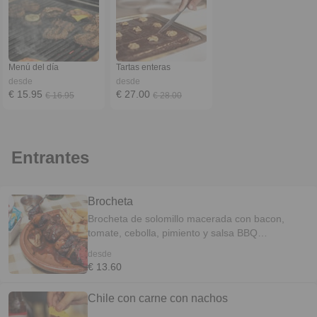
Menú del día
Tartas enteras
desde
desde
€ 15.95
€ 27.00
€ 16.95
€ 28.00
Entrantes
Brocheta
Brocheta de solomillo macerada con bacon,
tomate, cebolla, pimiento y salsa BBQ
acompañada de patatas fritas
desde
€ 13.60
Chile con carne con nachos