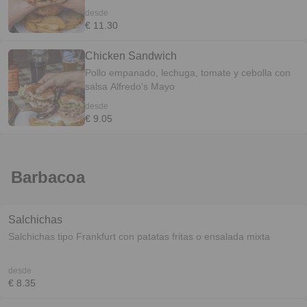
ayudaron a elegir el nombre para esta bomba de
desde
hamburguesa. El nombre elegido fue de
€ 11.30
@angiegarau, gracias! Esta pequeña burger es
una fusión de Estados Unidos e Italia. Lleva:
Chicken Sandwich
Queso Mozzarella Bacon Especias de pizza
Pollo empanado, lechuga, tomate y cebolla con
Salsa BBQ Tomate a la parrilla Cebolla y
salsa Alfredo's Mayo
pimiento frito Orégano
desde
€ 9.05
Barbacoa
Salchichas
Salchichas tipo Frankfurt con patatas fritas o ensalada mixta
desde
€ 8.35