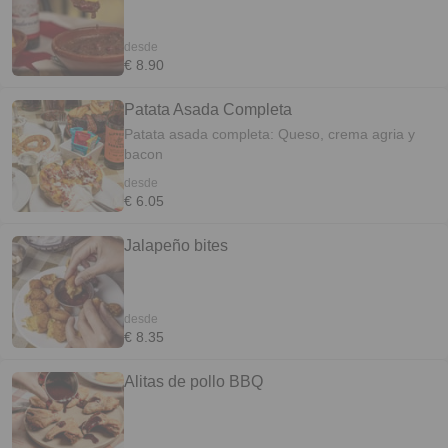
desde
€ 8.90
Patata Asada Completa
Patata asada completa: Queso, crema agria y
bacon
desde
€ 6.05
Jalapeño bites
desde
€ 8.35
Alitas de pollo BBQ