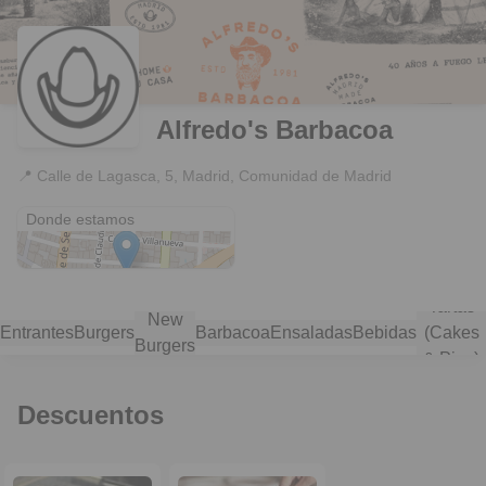
Alfredo's Barbacoa
📍
Calle de Lagasca, 5, Madrid, Comunidad de Madrid
Calle de Lagasca, 5
Donde estamos
Tartas
New
Entrantes
Burgers
Barbacoa
Ensaladas
Bebidas
(Cakes
Burgers
& Pies)
Descuentos