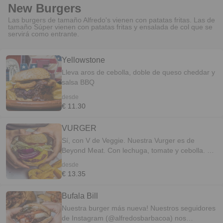
New Burgers
Las burgers de tamaño Alfredo's vienen con patatas fritas. Las de
tamaño Súper vienen con patatas fritas y ensalada de col que se
servirá como entrante.
Yellowstone
Lleva aros de cebolla, doble de queso cheddar y
salsa BBQ
desde
€ 11.30
VURGER
Sí, con V de Veggie. Nuestra Vurger es de
Beyond Meat. Con lechuga, tomate y cebolla. Ps:
Si no eres Veggie también puedes pedirla. Está
desde
muuuuuy rica. Digo, vvvvvvvery nice.
€ 13.35
Bufala Bill
Nuestra burger más nueva! Nuestros seguidores
de Instagram (@alfredosbarbacoa) nos