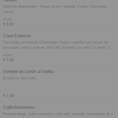
Sabores disponibles: -Pasas al ron -Vainilla -Fresa -Chocolate -
Limón
desde
€ 3.05
Copa Especial
Tres bolas de helado (Chocolate, fresa y vainilla) con sirope de
chocolate, nata y nueces. W-O-W ¿Puedes con ello? Lo dudo. Yo
creo que mejor para compartir ;)
desde
€ 7.25
Sorbete de Limón al Vodka
El título lo dice todo.
€ 7.20
Cafés/Infusiones
Puedes elegir: Café con leche, café solo, cortado, manchado, té o