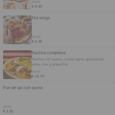
desde
€ 9.40
Hot wings
desde
€ 6.25
Nachos completos
Nachos con queso, crema agria, guacamole,
salsa mex y jalapeños
desde
€ 15.70
Pan de ajo con queso
desde
€ 3.35