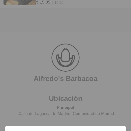
Sopa de cebolla/ Patata Asada SEGUNDOS -
€ 15.95
€ 16.95
Todos acompañados de patatas fritas: Alfredo's
Cheeseburger Alfredo's LTC o QLT o BLT
Chicken Sandwich Pollo BBQ Veggie Burger
+2,25€ BEBIDA: Caña/ Refresco/ Agua/ Copa de
vino/ Vichy Catalan POSTRES: Café/ Té/
Infusión/ Chocolate Cake / Louisiana Pudding /
Cheesecake/ 1Bola de helado
Alfredo's Barbacoa
Ubicación
Principal
Calle de Lagasca, 5, Madrid, Comunidad de Madrid