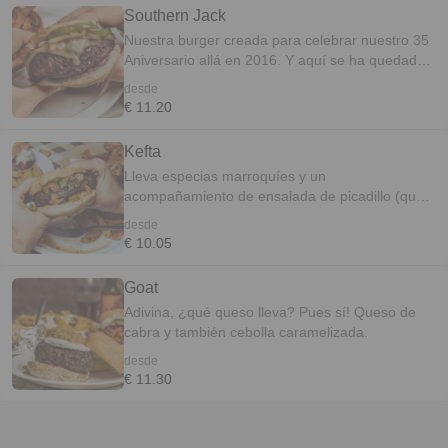
Southern Jack
Nuestra burger creada para celebrar nuestro 35
Aniversario allá en 2016. Y aquí se ha quedado
con nosotros de lo mucho que os gusta. Para
desde
quienes no la conozcáis: lleva especias del
€ 11.20
sudoeste, queso Monterrey Jack, cebolla y
pimiento frito.
Kefta
Lleva especias marroquíes y un
acompañamiento de ensalada de picadillo (que
si la pones dentro de la burger, es una explosión
desde
de sabores... yummy!)
€ 10.05
Goat
Adivina, ¿qué queso lleva? Pues sí! Queso de
cabra y también cebolla caramelizada.
desde
€ 11.30