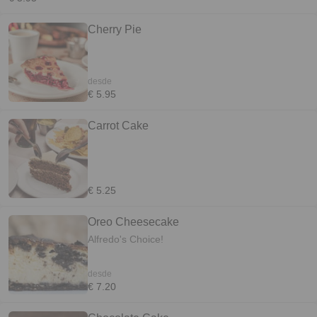
Cherry Pie
desde
€ 5.95
Carrot Cake
€ 5.25
Oreo Cheesecake
Alfredo's Choice!
desde
€ 7.20