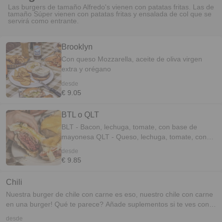
Las burgers de tamaño Alfredo's vienen con patatas fritas. Las de
tamaño Súper vienen con patatas fritas y ensalada de col que se
servirá como entrante.
Brooklyn
Con queso Mozzarella, aceite de oliva virgen
extra y orégano
desde
€ 9.05
BTL o QLT
BLT - Bacon, lechuga, tomate, con base de
mayonesa QLT - Queso, lechuga, tomate, con
base de mayonesa Todo un clásico Yankee!
desde
€ 9.85
Chili
Nuestra burger de chile con carne es eso, nuestro chile con carne
en una burger! Qué te parece? Añade suplementos si te ves con
ganas de darle un plus!
desde