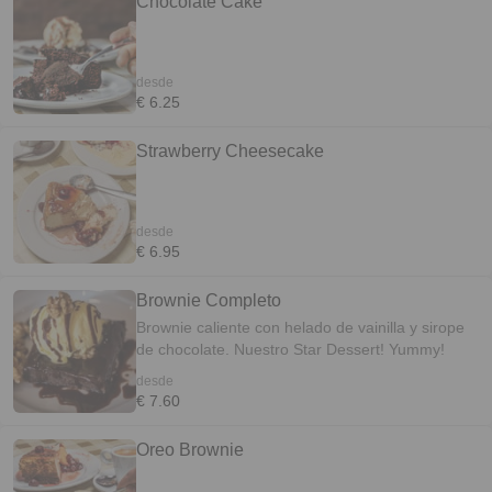
Chocolate Cake
desde
€ 6.25
Strawberry Cheesecake
desde
€ 6.95
Brownie Completo
Brownie caliente con helado de vainilla y sirope
de chocolate. Nuestro Star Dessert! Yummy!
desde
€ 7.60
Oreo Brownie