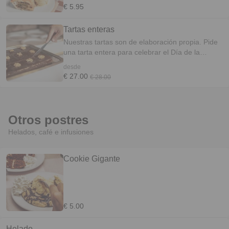
€ 5.95
Tartas enteras
Nuestras tartas son de elaboración propia. Pide
una tarta entera para celebrar el Día de la
Madre. Así seguro que la sorprendes :)
desde
Encárgala con un mínimo de 24h de antelación a
€ 27.00
€ 28.00
helloalfredosbakery@gmail.com
. Precio desde:
Otros postres
Helados, café e infusiones
Cookie Gigante
€ 5.00
Helado