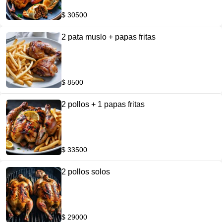
$ 30500
2 pata muslo + papas fritas
$ 8500
2 pollos + 1 papas fritas
$ 33500
2 pollos solos
$ 29000