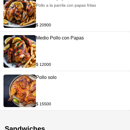
Pollo a la parrila con papas fritas
$ 20900
Medio Pollo con Papas
$ 12000
Pollo solo
$ 15500
Sandwiches