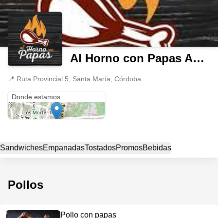
Al Horno con Papas Anisacate
📍
Ruta Provincial 5, Santa María, Córdoba
Ruta Provincial 5
Donde estamos
Sandwiches
Empanadas
Tostados
Promos
Bebidas
Pollos
Pollo con papas