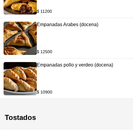
$ 11200
Empanadas Arabes (docena)
$ 12500
Empanadas pollo y verdeo (docena)
$ 10900
Tostados