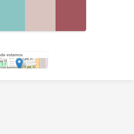
 54 #31-05
de estamos