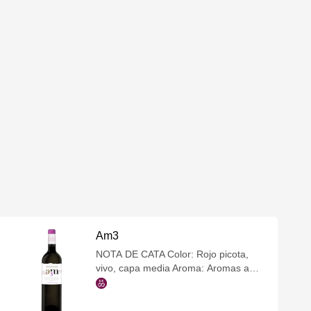
Am3
NOTA DE CATA Color: Rojo picota,
vivo, capa media Aroma: Aromas a
frambuesa y cerezas. Recuerdos
especiados como clavo, nuez
moscada o pimienta blanca. Evoca a