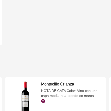
Montecillo Crianza
NOTA DE CATA Color: Vino con una
capa media-alta, donde se marca
claramente su concentración en la
elaboración. Color rojo granate con
ribete expresivo púrpura. Aroma: En