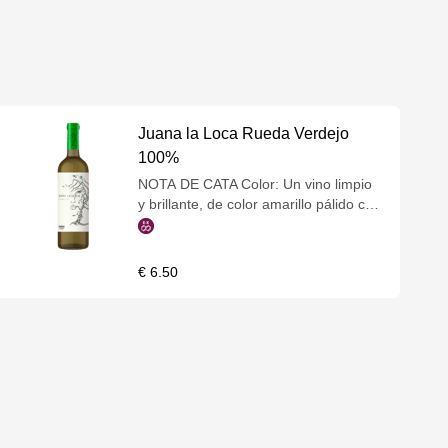
Juana la Loca Rueda Verdejo
100%
NOTA DE CATA Color: Un vino limpio
y brillante, de color amarillo pálido con
reflejos grisáceos. Muy agradable a la
vista. Aroma: En nariz es un vino claro
y muy ligero, con notas de claros
€ 6.50
aromas primarios donde sobresalen
los tonos cítricos. Gusto: Entrada en
boca muy fresca, donde los tonos
cítricos continúan estando muy
presentes. Un vino increíble y único,
sin duda, uno de los grandes blancos
de rueda, fácil de beber y muy ligero.
MARIDAJE Ideal para todo tipo de
aperitivos, entre horas y con tapas.