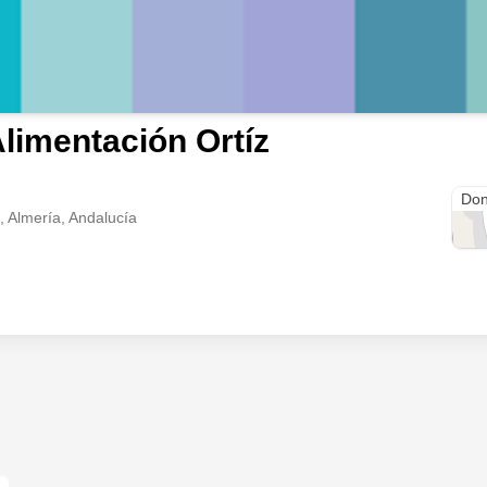
limentación Ortíz
Cue
Don
 Almería, Andalucía