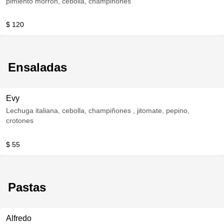
pimiento morron, cebolla, champiñones
$ 120
Ensaladas
Evy
Lechuga italiana, cebolla, champiñones , jitomate, pepino,
crotones
$ 55
Pastas
Alfredo