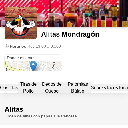
Alitas Mondragón
🕒
Horarios
Hoy
13:00 a 00:00
Alitas Mondragon
Donde estamos
Tiras de
Dedos de
Palomitas
Costillas
Snacks
Tacos
Torta
Pollo
Queso
Búfalo
Alitas
Orden de alitas con papas a la francesa