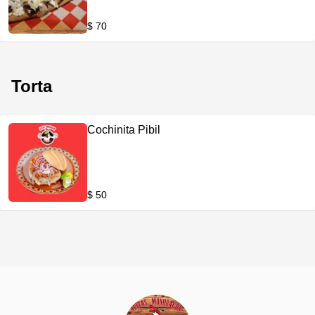
$ 70
Torta
Cochinita Pibil
$ 50