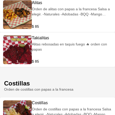
Alitas
Orden de alitas con papas a la francesa Salsa a
elegir. -Naturales -Adobadas -BQQ -Mango
Habanero -Tamarindo Habanero -Fresa
Habanero -Búfalo -Ranch -Chipotle -Diabla
$ 85
Takialitas
Alitas rebosadas en taquis fuego 🔥 orden con
papas
$ 85
Costillas
Orden de costillas con papas a la francesa
Costillas
Orden de costillas con papas a la francesa Salsa
a elegir. -Naturales -Adobadas -BQQ -Mango