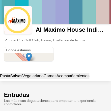
Al Maximo House Indio Cua
📍
Indio Cua Golf Club, Pavon, Exaltación de la cruz
Indio Cua Golf Club
Donde estamos
Pasta
Salsas
Vegetariano
Carnes
Acompañamientos
Entradas
Las más ricas degustaciones para empezar tu experiencia
confortable