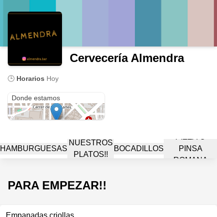
Cervecería Almendra
🕒
Horarios
Hoy
Calle Vázquez de Mella & Calle Garcia Gutierrez
Donde estamos
PIZZA O
NUESTROS
HAMBURGUESAS
BOCADILLOS
PINSA
PLATOS!!
ROMANA
PARA EMPEZAR!!
Empanadas criollas