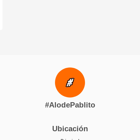
#AlodePablito
Ubicación