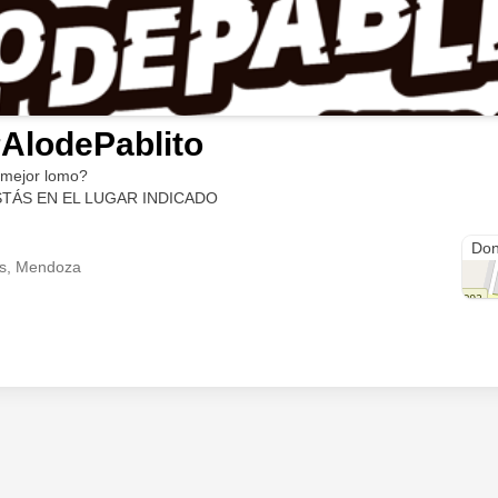
AlodePablito
 mejor lomo?
STÁS EN EL LUGAR INDICADO
San
Don
os, Mendoza