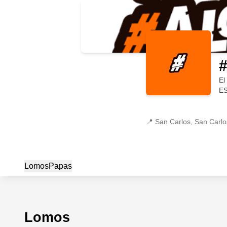
#
El
E
📍
San Carlos, San Carl
Lomos
Papas
Lomos