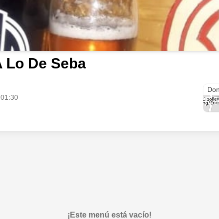
 Lo De Seba
Av. 
Don
 01:30
¡Este menú está vacío!