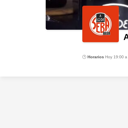
A
🕒
Horarios
Hoy
19:00 a