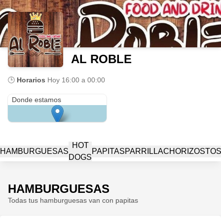
AL ROBLE
🕒
Horarios
Hoy
16:00 a 00:00
Cra 9E #16 a 04 Barrio porvenir
Donde estamos
HOT
HAMBURGUESAS
PAPITAS
PARRILLA
CHORIZOS
TO
DOGS
HAMBURGUESAS
Todas tus hamburguesas van con papitas