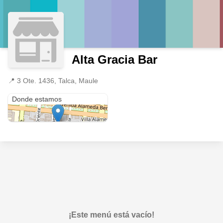
Alta Gracia Bar
📍
3 Ote. 1436, Talca, Maule
3 Ote. 1436
Donde estamos
¡Este menú está vacío!