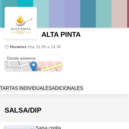
ALTA PINTA
🕒
Horarios
Hoy
11:00 a 14:30
Avenida Avellaneda & Joaquín V. González
Donde estamos
TARTAS INDIVIDUALES
ADICIONALES
SALSA/DIP
Salsa criolla