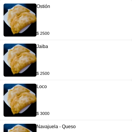
Ostión
$ 2500
Jaiba
$ 2500
Loco
$ 3000
Navajuela - Queso