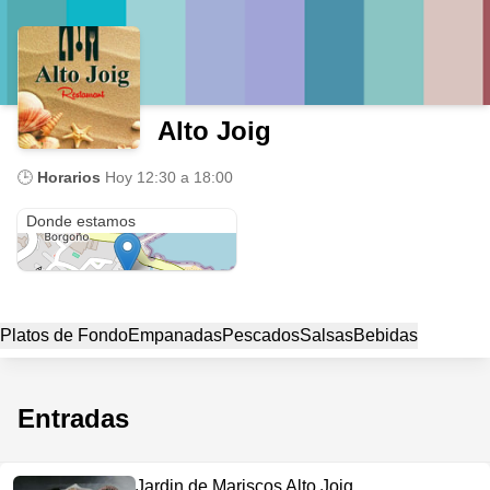
Alto Joig
🕒
Horarios
Hoy
12:30 a 18:00
Pasaje morales 225
Donde estamos
Platos de Fondo
Empanadas
Pescados
Salsas
Bebidas
Entradas
Jardin de Mariscos Alto Joig