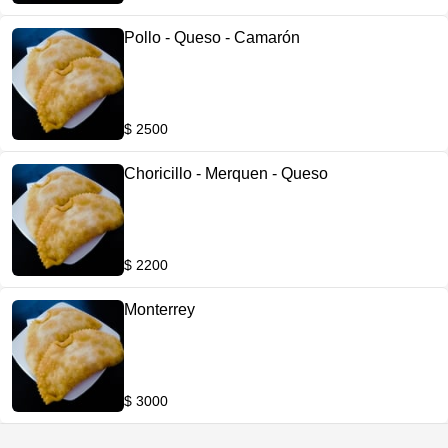
Pollo - Queso - Camarón
$ 2500
Choricillo - Merquen - Queso
$ 2200
Monterrey
$ 3000