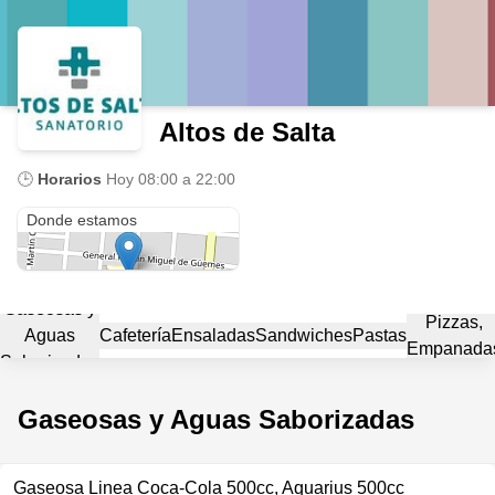
Altos de Salta
🕒
Horarios
Hoy
08:00 a 22:00
Laprida 145
Donde estamos
Gaseosas y
Pizzas,
Aguas
Cafetería
Ensaladas
Sandwiches
Pastas
Empanada
Saborizadas
Gaseosas y Aguas Saborizadas
Gaseosa Linea Coca-Cola 500cc, Aquarius 500cc