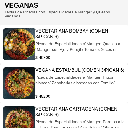
VEGANAS
Tablas de Picadas con Especialidades a'Manger y Quesos
Veganos
VEGETARIANA BOMBAY (COMEN
3/PICAN 6)
Picada de Especialidades a`Manger: Quesito a
´Manger con Ajo y Perejil / Tomates Secos en
Oliva / Berenjenas Grilladas / Ajíes con
$ 40900
Roquefort / Olivas Negras Maceradas /
Zanahorias Glaseadas / Ciruelas Rellenas con
VEGANA ESTAMBUL (COMEN 3/PICAN 6)
Pasas y Nueces / Champignones a la Italiana /
Picada de Especialidades a`Manger: Higos
Trufas a´Manger de Gruyere y Pistacho / Trufas
blancos/ Zanahorias glaseadas con Tomillo/
a´Manger de Reggianito y Nuez / Almendras
Porotos a la Italiana/ Champiñones Provenzal/
Tomates secos/ Alcauciles macerados/ Orejones
$ 45200
de Durazno con Almendras y Pasas/ Olivas
negras rellenas con Tomatitos secos/ Olivas
VEGETARIANA CARTAGENA (COMEN
verdes con Almendras/ Zapallitos Grillados/
3/PICAN 6)
Almendras y Nueces
Picada de Especialidades a`Manger: Porotos a la
italiana/ Tomates secos/ Ajos dulces/ Olivas estilo