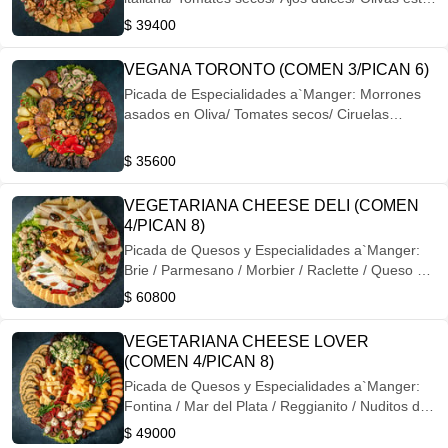
Marroquí/ Zapallitos grillados/ Higos con
$ 39400
Roquefort/ Nuditos de Mozzarella con Bouquet
de Pimienta y Albahaca/ Pinchos Capresse/
VEGANA TORONTO (COMEN 3/PICAN 6)
Quesitos a'Manger: con Hierbas frescas; con
Picada de Especialidades a`Manger: Morrones
Alcaparras; Trufas de Queso azul y Nuez
asados en Oliva/ Tomates secos/ Ciruelas
/Almendras y Nueces
rellenas con Pasas y Nueces/ Berenjenas en
Escabeche/ Ajos dulces/ Olivas negras rellenas
$ 35600
con Almendras/ Olivas verdes rellenas con
Tomatitos secos/ Mix de Hongos frescos/ Pepino
VEGETARIANA CHEESE DELI (COMEN
agridulce/ Almendras/ Nueces/ Pasas Rubias y
4/PICAN 8)
Negras
Picada de Quesos y Especialidades a`Manger:
Brie / Parmesano / Morbier / Raclette / Queso de
Cabra Duro / Crocante de Provolone / Quesito a
$ 60800
´Manger con Alcaparras / Nuditos de Mozzarella
con Bouquet de Pimientas / Tomates Secos en
VEGETARIANA CHEESE LOVER
Oliva / Olivas Negras maceradas / Olivas
(COMEN 4/PICAN 8)
Griegas / Almendras y Nueces
Picada de Quesos y Especialidades a`Manger:
Fontina / Mar del Plata / Reggianito / Nuditos de
Mozarella a la Provenzal / Tomates Secos en
$ 49000
Oliva / Quesito a´Manger arrollado con Orégano