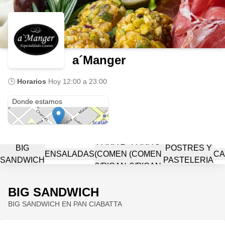
a´Manger
🕒
Horarios
Hoy
12:00 a 23:00
Charcas 4001
Donde estamos
PICADA
PICADAS
PARA 2
PARA 3
BIG
POSTRES Y
ENSALADAS
(COMEN
(COMEN
CA
SANDWICH
PASTELERIA
2/PICAN
3/PICAN
4)
6)
BIG SANDWICH
BIG SANDWICH EN PAN CIABATTA