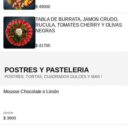
oliva/ Quesito a'Manger arrollado con Orégano/
$ 49000
Quesito a'Manger con Pimentón ahumado/
Pinchos Capresse de Bocconcinos, Tomates
TABLA DE BURRATA, JAMON CRUDO,
secos y Olivas negras/ Olivas: Verdes
RUCULA, TOMATES CHERRY Y OLIVAS
maceradas, Griegas y Negras maceradas/
NEGRAS
Nueces y Almendras
$ 41700
POSTRES Y PASTELERIA
POSTRES, TORTAS, CUADRADOS DULCES Y MAS !
Mousse Chocolate o Limón
desde
$ 3800