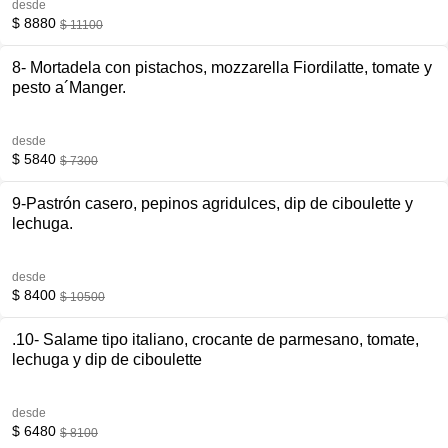
desde
$ 8880
$ 11100
8- Mortadela con pistachos, mozzarella Fiordilatte, tomate y
pesto a´Manger.
desde
$ 5840
$ 7300
9-Pastrón casero, pepinos agridulces, dip de ciboulette y
lechuga.
desde
$ 8400
$ 10500
.10- Salame tipo italiano, crocante de parmesano, tomate,
lechuga y dip de ciboulette
desde
$ 6480
$ 8100