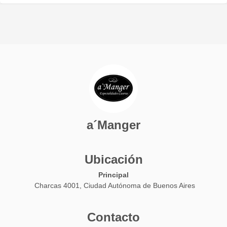
/ Quesito a´Manger con Pimentón Ahumado /
Pinchos Capresse de Boconccinos, Tomates
Secos y Olivas Negras / Olivas: Verdes
Maceradas, Griegas y Negras Maceradas /
Nueces y Almendras
a´Manger
Ubicación
Principal
Charcas 4001, Ciudad Autónoma de Buenos Aires
Contacto