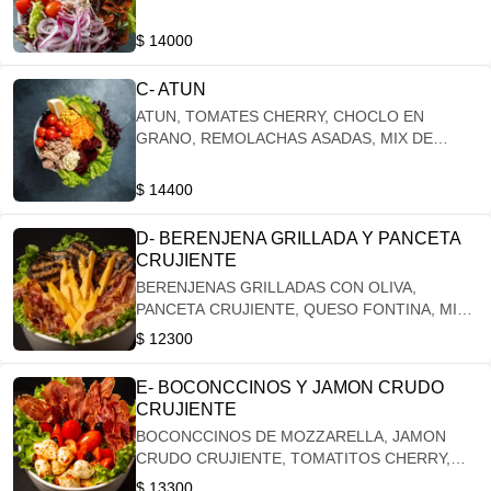
GIRASOL, MIX DE HOJAS VERDES,
ZANAHORIAS GLASEADAS Y EMULSION DE
$ 14000
HIERBAS FRESCAS
C- ATUN
ATUN, TOMATES CHERRY, CHOCLO EN
GRANO, REMOLACHAS ASADAS, MIX DE
HOJAS VERDES, ZANAHORIAS GLASEADAS,
PALTA Y MAYONESA CON TOMILLO
$ 14400
D- BERENJENA GRILLADA Y PANCETA
CRUJIENTE
BERENJENAS GRILLADAS CON OLIVA,
PANCETA CRUJIENTE, QUESO FONTINA, MIX
DE HOJAS VERDES Y VINAGRETA DE ACETO
$ 12300
Y OLIVA
E- BOCONCCINOS Y JAMON CRUDO
CRUJIENTE
BOCONCCINOS DE MOZZARELLA, JAMON
CRUDO CRUJIENTE, TOMATITOS CHERRY,
MIX DE HOJAS VERDES Y VINAGRETA DE
$ 13300