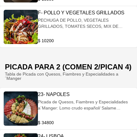
TOMATES SECOS
F- POLLO Y VEGETALES GRILLADOS
PECHUGA DE POLLO, VEGETALES
GRILLADOS, TOMATES SECOS, MIX DE
HOJAS VERDES Y REDUCCIÓN DE MALBEC
$ 10200
PICADA PARA 2 (COMEN 2/PICAN 4)
Tabla de Picada con Quesos, Fiambres y Especialidades a
´Manger
23- NAPOLES
Picada de Quesos, Fiambres y Especialidades
a`Manger: Lomo crudo español/ Salame
colorado español/ Pinchos de Crudo, Provolone
y Tomatitos Secos/ Quesito a’Manger con ajo y
$ 34800
perejil/ Trufas a’Manger de Reggianito y nuez/
Terrine a’Manger de queso con hierbas frescas/
24- LISBOA