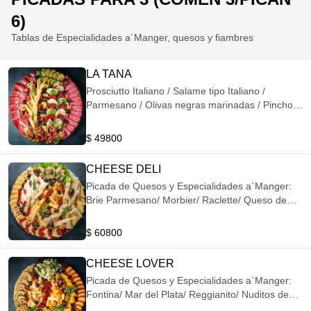
6)
Tablas de Especialidades a´Manger, quesos y fiambres
LA TANA
Prosciutto Italiano / Salame tipo Italiano /
Parmesano / Olivas negras marinadas / Pinchos
de Jamón Crudo, Parmesano y Tomates secos/
Tomates Secos en Oliva / Mozzarella Fiordilatte /
$ 49800
Quesito a’Manger con Ajo y Perejil / Olivas
Griegas / Almendras y Nuece
CHEESE DELI
Picada de Quesos y Especialidades a`Manger:
Brie Parmesano/ Morbier/ Raclette/ Queso de
Cabra duro/ Crocante de Provolone/ Quesito
a'Manger con alcaparras/ Nuditos de Mozzarella
$ 60800
con Bouquet de Pimientas/ Tomates secos en
oliva/ Olivas negras maceradas/ Olivas griegas/
CHEESE LOVER
Almendras y Nueces
Picada de Quesos y Especialidades a`Manger:
Fontina/ Mar del Plata/ Reggianito/ Nuditos de
Mozzarella a la provenzal/ Tomates secos en