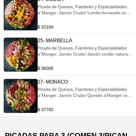
Queso Brie/ Aceitunas Negras Maceradas.
Picada de Quesos, Fiambres y Especialidades
a`Manger: Jamón Crudo/ Lomito horneado con
hierbas/ Pinchos de lomo crudo y Provolone/
Quesito a’Manger con pimentón dulce ahumado/
$ 32100
Quesito a'Manger con Alcaparras/ Ajos dulces/
Higos rellenos con Queso azul/ Queso Raclette/
25- MARBELLA
Olivas griegas
Picada de Quesos, Fiambres y Especialidades
a`Manger: Jamón Crudo/ Jamón cocido natural/
Salame tandilero de puro cerdo/ Pinchos
capresse de Bocconcinos, Tomates secos y
$ 36000
Aceitunas negras/ Quesito a’Manger arrollado
con orégano/ Champignones a la provenzal/
27- MONACO
Queso fontina/ Aceitunas rellenas.
Picada de Quesos, Fiambres y Especialidades
a`Manger: Jamón Crudo/ Quesito a’Manger con
ajo y perejil/ Trufas a’Manger de Fontina y
Pistachos/ Mozzarella arrollada con Jamón
$ 37700
Crudo/ Pinchos de Queso azul, Nuez y Jamón
crudo/ Queso de Cabra/ Tomates secos en oliva/
Aceitunas negras rellenas
PICADAS PARA 3 (COMEN 3/PICAN