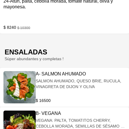
24-Atún, palta, cebolla morada, tomate natural, oliva y
mayonesa.
$ 8240
$ 10300
ENSALADAS
Súper abundantes y completas !
A- SALMON AHUMADO
SALMON AHUMADO, QUESO BRIE, RUCULA,
VINAGRETA DE DIJON Y OLIVA
$ 16500
B- VEGANA
VEGANA: PALTA, TOMATITOS CHERRY,
CEBOLLA MORADA, SEMILLAS DE SÉSAMO Y