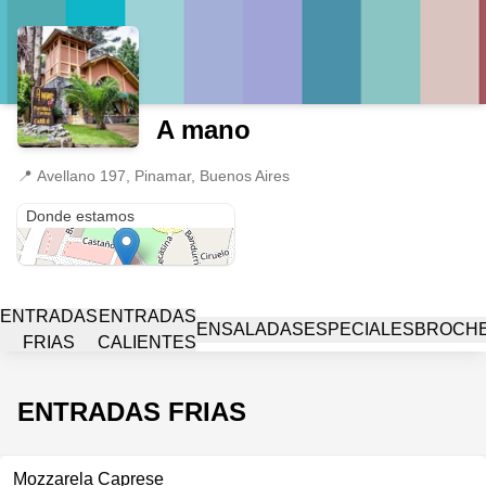
A mano
📍
Avellano 197, Pinamar, Buenos Aires
Avellano 197
Donde estamos
ENTRADAS
ENTRADAS
ENSALADAS
ESPECIALES
BROCH
FRIAS
CALIENTES
ENTRADAS FRIAS
Mozzarela Caprese