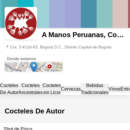
A Manos Peruanas, Comida Mestiza
📍
Cra. 3 #12d-83, Bogotá D.C., Distrito Capital de Bogotá
Cra. 3 #12d-83
Donde estamos
Cocteles
Cocteles
Cocteles
Bebidas
Cervezas
Vinos
Entr
De Autor
Ancestrales
sin Licor
Tradicionales
Cocteles De Autor
Shot de Pisco