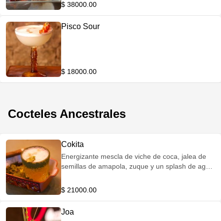
ajonjolí y zumo de limón
$ 38000.00
Pisco Sour
$ 18000.00
Cocteles Ancestrales
Cokita
Energizante mescla de viche de coca, jalea de
semillas de amapola, zuque y un splash de agua
tónica
$ 21000.00
Joa