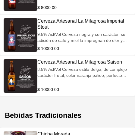
$ 8000.00
Cerveza Artesanal La Milagrosa Imperial
Stout
9.5% Acl/Vol Cerveza negra y con carácter, su
adición de café y miel la impregnan de olor y
sabor característico de nuestra tierra. El
$ 10000.00
contraste de su color oscuro y cremosa espuma,
hacen de esta una autentica obra de arte.
Cerveza Artesanal La Milagrosa Saison
8.5% Acl/Vol Cerveza estilo Belga, de complejo
carácter frutal, color naranja pálido, perfecto
balance entre el picante de su levadura y la
adición de jugo de granadilla en el proceso de
$ 10000.00
maduración cerveza seca no filtrada y de alta
carbonatación.
Bebidas Tradicionales
Chicha Morada