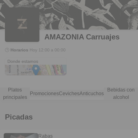
AMAZONIA Carruajes
🕒
Horarios
Hoy
12:00 a 00:00
Av. Leandro N. Alem 852
Donde estamos
Platos
Bebidas con
Promociones
Ceviches
Anticuchos
principales
alcohol
Picadas
Rabas