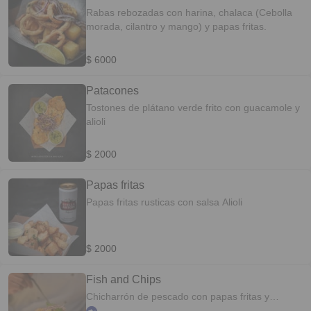
Rabas rebozadas con harina, chalaca (Cebolla
morada, cilantro y mango) y papas fritas.
$ 6000
Patacones
Tostones de plátano verde frito con guacamole y
alioli
$ 2000
Papas fritas
Papas fritas rusticas con salsa Alioli
$ 2000
Fish and Chips
Chicharrón de pescado con papas fritas y
chalaca (Cebolla morada, cilantro y mango)