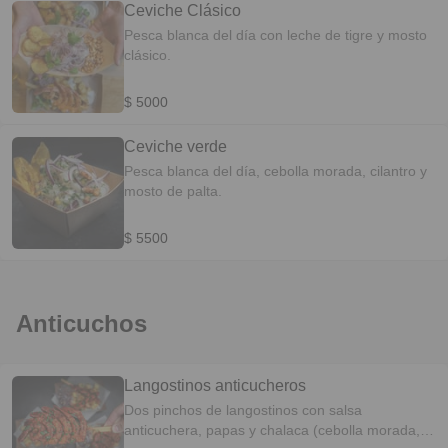
Ceviche Clásico
Pesca blanca del día con leche de tigre y mosto
clásico.
$ 5000
Ceviche verde
Pesca blanca del día, cebolla morada, cilantro y
mosto de palta.
$ 5500
Anticuchos
Langostinos anticucheros
Dos pinchos de langostinos con salsa
anticuchera, papas y chalaca (cebolla morada,