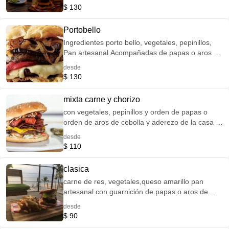
$ 130
Portobello
Ingredientes porto bello, vegetales, pepinillos,
Pan artesanal Acompañadas de papas o aros de
cebolla
desde
$ 130
mixta carne y chorizo
con vegetales, pepinillos y orden de papas o
orden de aros de cebolla y aderezo de la casa y
pan artesanal
desde
$ 110
clasica
carne de res, vegetales,queso amarillo pan
artesanal con guarnición de papas o aros de
cebolla puedes ordenar productos extra
desde
$ 90