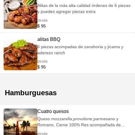
Alitas de la más alta calidad órdenes de 6 piezas
y puedes agregar piezas extra
desde
$ 95
alitas BBQ
6 piezas acompadas de zanahoria y jicama y
aderezo ranch
desde
$ 95
Hamburguesas
Cuatro quesos
Queso mozzarella,provolone,parmesano y
Romano, Carne 100% Res acompañada de
vegetales y papas o aros de cebolla
desde