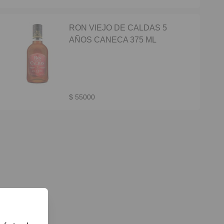
RON VIEJO DE CALDAS 5
AÑOS CANECA 375 ML
$ 55000