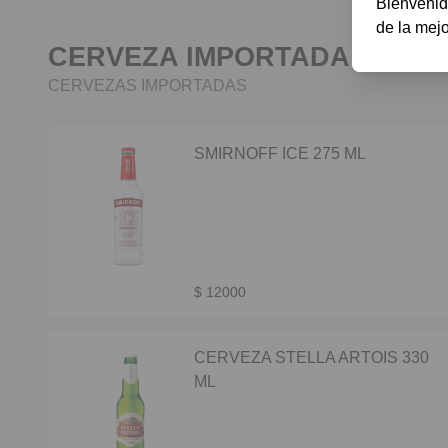
Bienvenid
de la mejo
CERVEZA IMPORTADA
CERVEZAS IMPORTADAS
SMIRNOFF ICE 275 ML
$ 12000
CERVEZA STELLA ARTOIS 330
ML