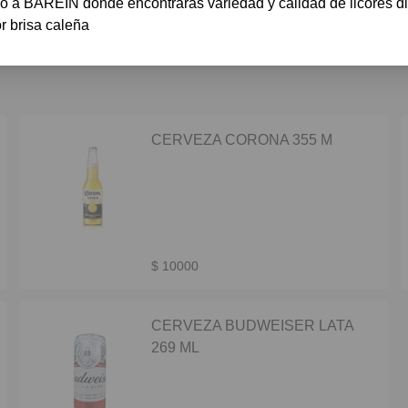
o a BAREIN donde encontraras variedad y calidad de licores di
r brisa caleña
CERVEZA CORONA 355 M
$ 10000
CERVEZA BUDWEISER LATA
269 ML