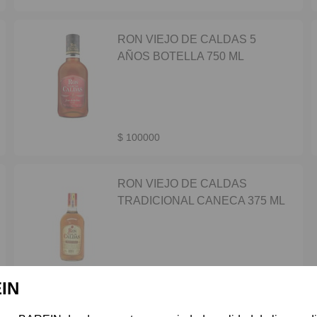
RON VIEJO DE CALDAS 5
AÑOS BOTELLA 750 ML
$ 100000
RON VIEJO DE CALDAS
TRADICIONAL CANECA 375 ML
$ 4500
IN