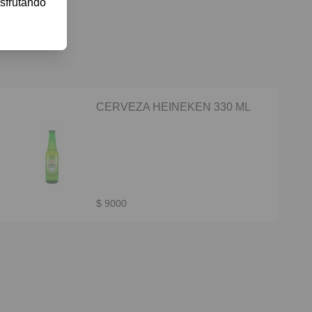
sfrutando 
CERVEZA HEINEKEN 330 ML
$ 9000