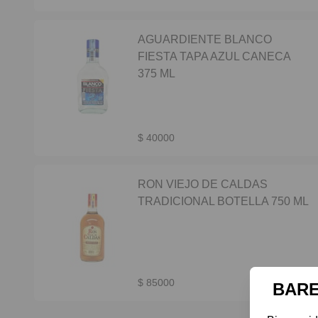
AGUARDIENTE BLANCO
FIESTA TAPA AZUL CANECA
375 ML
$ 40000
RON VIEJO DE CALDAS
TRADICIONAL BOTELLA 750 ML
$ 85000
BARE