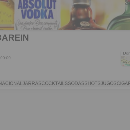
BAREIN
Don
 00:00
NACIONAL
JARRAS
COCKTAILS
SODAS
SHOTS
JUGOS
CIGA