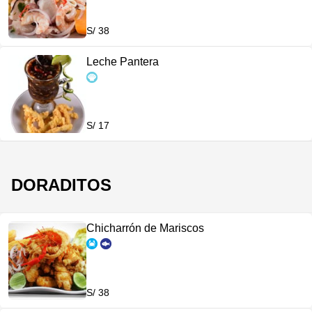
S/ 38
Leche Pantera
S/ 17
DORADITOS
Chicharrón de Mariscos
S/ 38