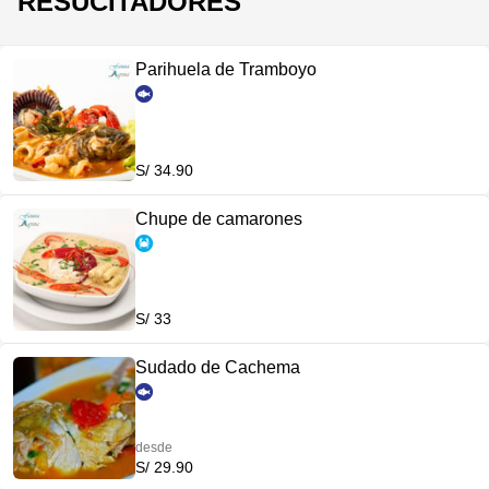
RESUCITADORES
Parihuela de Tramboyo
S/ 34.90
Chupe de camarones
S/ 33
Sudado de Cachema
desde
S/ 29.90