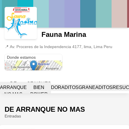
Fauna Marina
📍
Av. Proceres de la Independencia 4177, lima, Lima Peru
Av. Proceres de la Independencia 4177
Donde estamos
DE
CEVICHES
ARRANQUE
BIEN
DORADITOS
GRANEADITOS
RESUC
NO MAS
POWER
DE ARRANQUE NO MAS
Entradas