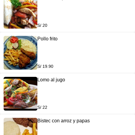
S/ 20
Pollo frito
S/ 19.90
Lomo al jugo
S/ 22
Bistec con arroz y papas