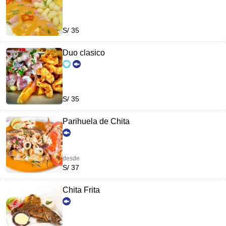
S/ 35
Duo clasico
S/ 35
Parihuela de Chita
desde
S/ 37
Chita Frita