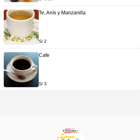
Te, Anís y Manzanilla
S/ 2
Cafe
S/ 3