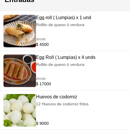
Egg roll ( Lumpias) x 1 und
Rollito de queso ó verdura
desde
$ 4500
Egg Roll ( Lumpias) x 4 unds
Rollito de queso ó verdura
desde
$ 17000
Huevos de codorniz
12 Huevos de codorniz fritos
$ 9000