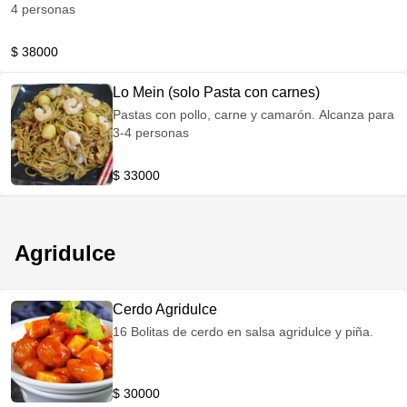
4 personas
$ 38000
Lo Mein (solo Pasta con carnes)
Pastas con pollo, carne y camarón. Alcanza para
3-4 personas
$ 33000
Agridulce
Cerdo Agridulce
16 Bolitas de cerdo en salsa agridulce y piña.
$ 30000