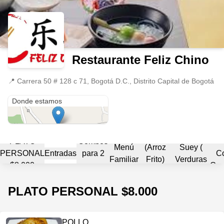
Restaurante Feliz Chino
📍
Carrera 50 # 128 c 71, Bogotá D.C., Distrito Capital de Bogotá
Carrera 50 # 128 c 71
Donde estamos
Chow
Fan
Chop
PLATO
Combos
Menú
(Arroz
Suey (
PERSONAL
Entradas
para 2
Co
Familiar
Frito)
Verduras
$8.000
personas
Com
para 3-4
Salteadas)
personas
PLATO PERSONAL $8.000
POLLO