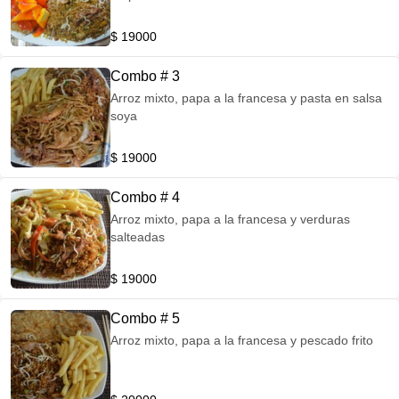
$ 19000
Combo # 3
Arroz mixto, papa a la francesa y pasta en salsa
soya
$ 19000
Combo # 4
Arroz mixto, papa a la francesa y verduras
salteadas
$ 19000
Combo # 5
Arroz mixto, papa a la francesa y pescado frito