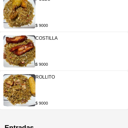
$ 9000
COSTILLA
$ 9000
ROLLITO
$ 9000
Entradas