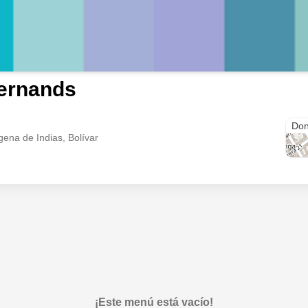
ernands
Cra.
Don
gena de Indias, Bolívar
¡Este menú está vacío!