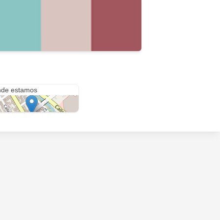
 22 #29-58
de estamos