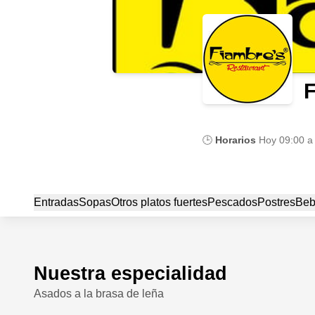
F
🕒
Horarios
Hoy
09:00 a
Entradas
Sopas
Otros platos fuertes
Pescados
Postres
Beb
Nuestra especialidad
Asados a la brasa de leña