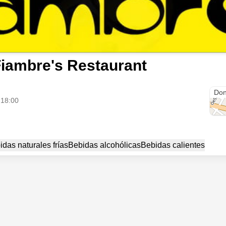
iambre's Restaurant
Fiam
Don
 18:00
idas naturales frías
Bebidas alcohólicas
Bebidas calientes