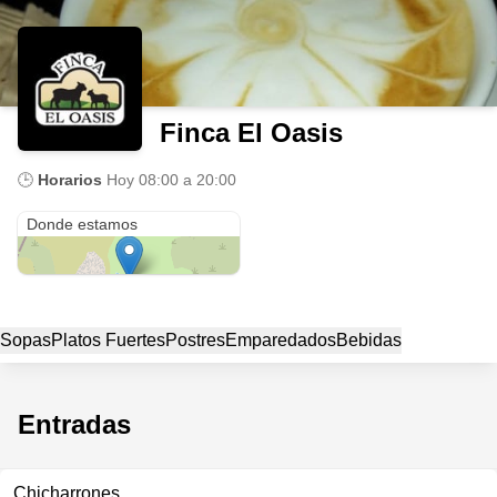
Finca El Oasis
🕒
Horarios
Hoy
08:00 a 20:00
Boquete, El Salto carretera al Volcán Barú
Donde estamos
Sopas
Platos Fuertes
Postres
Emparedados
Bebidas
Entradas
Chicharrones