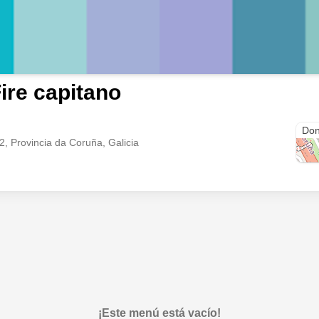
ire capitano
Rúa 
Don
2, Provincia da Coruña, Galicia
¡Este menú está vacío!