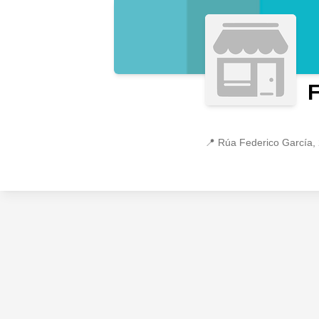
F
📍
Rúa Federico García, 