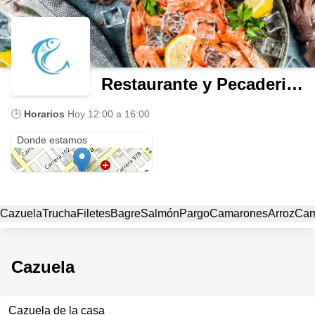
Restaurante y Pecaderia - El Encanto del Mar
🕒
Horarios
Hoy
12:00 a 16:00
Fontibón
Donde estamos
Cazuela
Trucha
Filetes
Bagre
Salmón
Pargo
Camarones
Arroz
Car
Cazuela
Cazuela de la casa