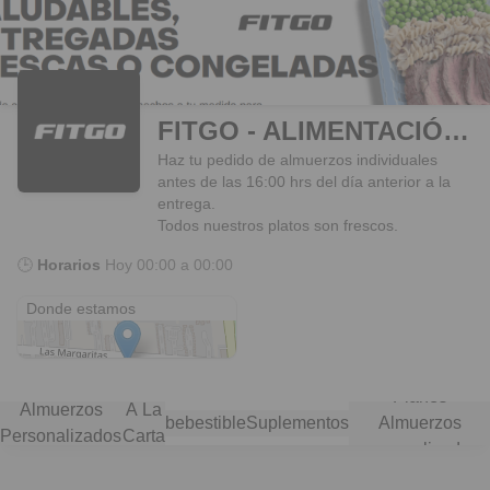
FITGO - ALIMENTACIÓN SALUDABLE
Haz tu pedido de almuerzos individuales
antes de las 16:00 hrs del día anterior a la
entrega.
Todos nuestros platos son frescos.
🕒
Horarios
Hoy
00:00 a 00:00
Av. las Margaritas 1559
Donde estamos
Planes
Almuerzos
A La
bebestible
Suplementos
Almuerzos
Personalizados
Carta
personalizados