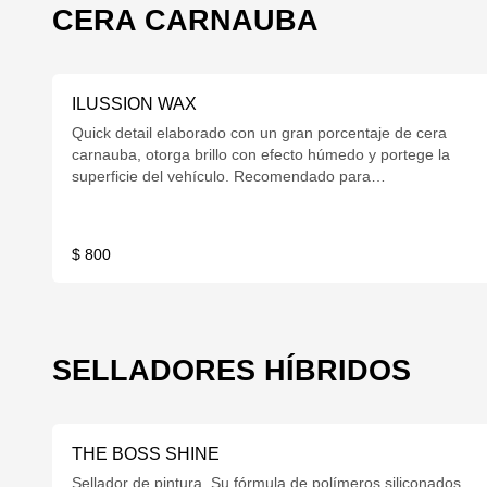
CERA CARNAUBA
ILUSSION WAX
Quick detail elaborado con un gran porcentaje de cera
carnauba, otorga brillo con efecto húmedo y portege la
superficie del vehículo. Recomendado para
mantenimiento de acrílicos. Con gatillo 600cc.
$ 800
SELLADORES HÍBRIDOS
THE BOSS SHINE
Sellador de pintura. Su fórmula de polímeros siliconados,