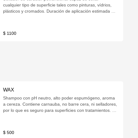
cualquier tipo de superficie tales como pinturas, vídrios,
plásticos y cromados. Duración de aplicación estimada de
4 meses. 600cc con gatillo.
$ 1100
WAX
Shampoo con pH neutro, alto poder espumógeno, aroma
a cereza. Contiene carnauba, no barre cera, ni selladores,
por lo que es seguro para superficies con tratamientos. Se
utiliza diluido 1:10. 600cc
$ 500