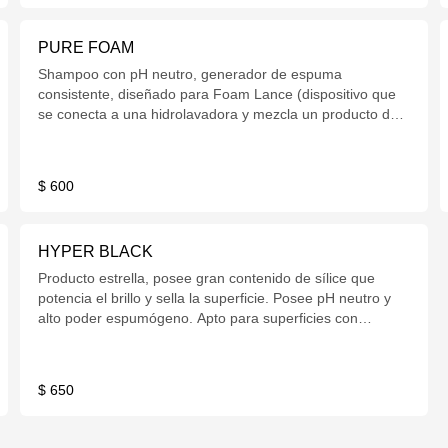
PURE FOAM
Shampoo con pH neutro, generador de espuma
consistente, diseñado para Foam Lance (dispositivo que
se conecta a una hidrolavadora y mezcla un producto de
limpieza de prelavado con el flujo de agua para producir
una espuma gruesa que se adhiere a la superficie).
Contiene carnauba, no barre cera, ni selladores, por lo
$ 600
que es seguro para superficies con tratamientos. 600cc
HYPER BLACK
Producto estrella, posee gran contenido de sílice que
potencia el brillo y sella la superficie. Posee pH neutro y
alto poder espumógeno. Apto para superficies con
tratamientos. 600cc. Se utiliza diluido 1:10.
$ 650