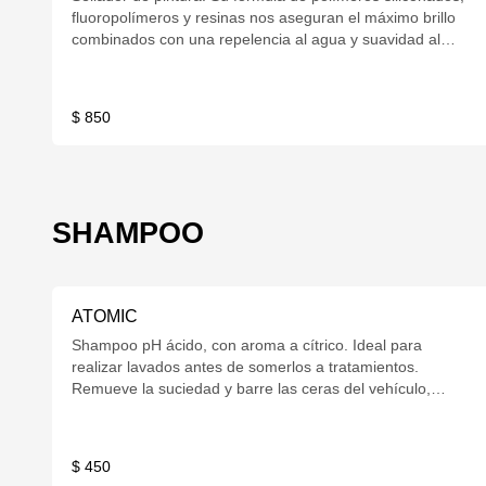
fluoropolímeros y resinas nos aseguran el máximo brillo
combinados con una repelencia al agua y suavidad al
tacto. 600cc con gatillo.
$ 850
SHAMPOO
ATOMIC
Shampoo pH ácido, con aroma a cítrico. Ideal para
realizar lavados antes de somerlos a tratamientos.
Remueve la suciedad y barre las ceras del vehículo,
posee un gran poder espumógeno. 600cc.
$ 450