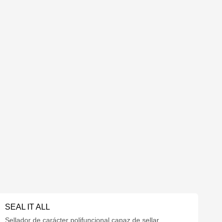
SEAL IT ALL
Sellador de carácter polifuncional capaz de sellar