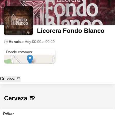
Licorera Fondo Blanco
🕒
Horarios
Hoy
00:00 a 00:00
Cr5d#4ab-36
Donde estamos
Cerveza 🍺
Cerveza 🍺
Póker