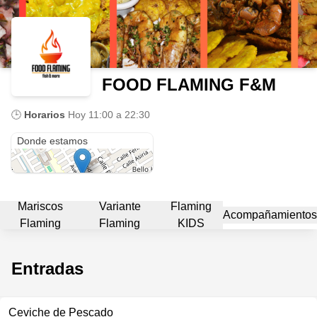
FOOD FLAMING F&M
🕒
Horarios
Hoy
11:00 a 22:30
Don Bosco, Avenida tercera, frente IPT de Don Bosco
Donde estamos
Mariscos
Variante
Flaming
Acompañamientos
Flaming
Flaming
KIDS
Entradas
Ceviche de Pescado