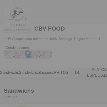
CBV FOOD
📍
El Conquistador del Monte 4808, Santiago, Región Metropolitana
El Conquistador del Monte 4808
Donde estamos
BEBIDAS
PLATOS
Sandwichs
Sandwich
colaciones
FRITOS
DE
ESPECIAL
FANTASIA
Sandwichs
calientes