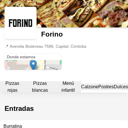
Forino
📍
Avenida Bodereau 7586, Capital, Córdoba
Avenida Bodereau 7586
Donde estamos
Pizzas
Pizzas
Menú
Calzone
Postres
Dulces
rojas
blancas
infantil
Entradas
Burratina