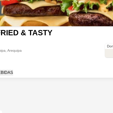
FRIED & TASTY
Av.
Don
ipa, Arequipa
EBIDAS