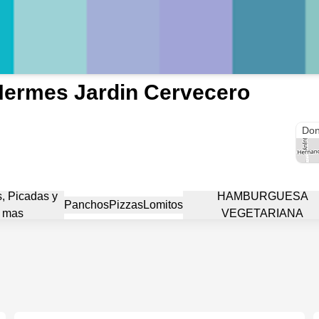
ermes Jardin Cervecero
Sant
Don
, Picadas y
HAMBURGUESA
Panchos
Pizzas
Lomitos
mas
VEGETARIANA