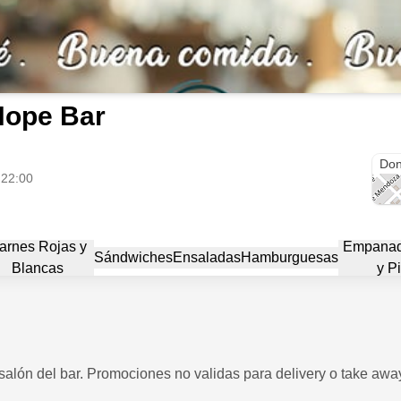
Hope Bar
Ital
Don
 22:00
arnes Rojas y
Empanada
Sándwiches
Ensaladas
Hamburguesas
Blancas
y P
 salón del bar. Promociones no validas para delivery o take awa