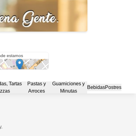
ia 350
de estamos
s, Tartas
Pastas y
Guarniciones y
Bebidas
Postres
izzas
Arroces
Minutas
y.