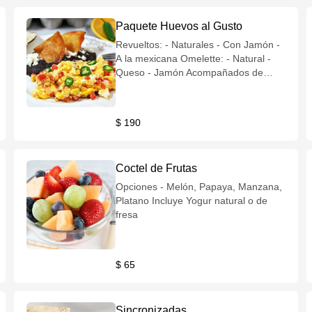
Paquete Huevos al Gusto
Revueltos: - Naturales - Con Jamón -
A la mexicana Omelette: - Natural -
Queso - Jamón Acompañados de
frijoles refritos Este platillo incluye -
Café o Té - Jugo o Fruta *Opcional
Yogur natural o de fresa
$ 190
Coctel de Frutas
Opciones - Melón, Papaya, Manzana,
Platano Incluye Yogur natural o de
fresa
$ 65
Sincronizadas