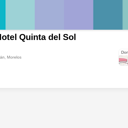
otel Quinta del Sol
Las 
Don
lán, Morelos