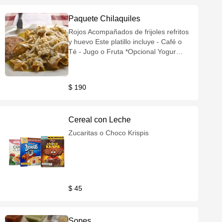
Paquete Chilaquiles
Rojos Acompañados de frijoles refritos
y huevo Este platillo incluye - Café o
Té - Jugo o Fruta *Opcional Yogur
natural o de fresa
$ 190
Cereal con Leche
Zucaritas o Choco Krispis
$ 45
Sopes