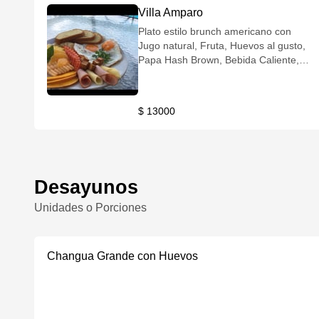
Villa Amparo
Plato estilo brunch americano con
Jugo natural, Fruta, Huevos al gusto,
Papa Hash Brown, Bebida Caliente,
Pan, Mantequilla, Mermelada y
/Jamón o Queso o Salchicha/
$ 13000
Desayunos
Unidades o Porciones
Changua Grande con Huevos