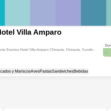
otel Villa Amparo
Don
Hotel Piscina Restaurante Eventos Hotel Villa Amparo Chinauta, Chinauta, Cundinamarca
cados y Mariscos
Aves
Pastas
Sandwiches
Bebidas