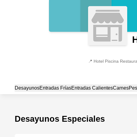
H
📍
Desayunos
Entradas Frías
Entradas Calientes
Carnes
Pes
Desayunos Especiales