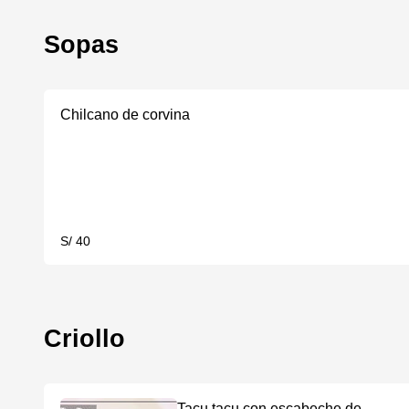
Sopas
Chilcano de corvina
S/ 40
Criollo
Tacu tacu con escabeche de