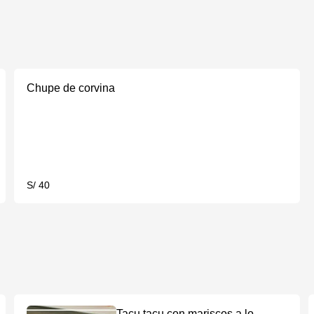
Chupe de corvina
S/ 40
Tacu tacu con mariscos a lo