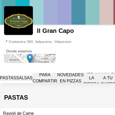
Il Gran Capo
📍
Costanera 360, Valparaíso, Valparaíso
Costanera 360
Donde estamos
PIZZA A
ARMAL
PARA
NOVEDADES
PASTAS
SALSAS
LA
A TU
COMPARTIR
EN PIZZAS
PIEDRA
GUST
PASTAS
Ravioli de Carne