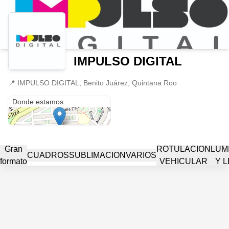
IMPULSO DIGITAL
📍
IMPULSO DIGITAL, Benito Juárez, Quintana Roo
IMPULSO DIGITAL
Donde estamos
AN
Gran
ROTULACION
LUM
CUADROS
SUBLIMACION
VARIOS
formato
VEHICULAR
Y 