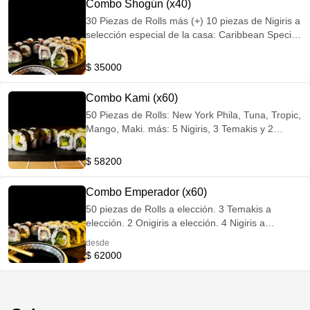
Combo Shogún (x40)
30 Piezas de Rolls más (+) 10 piezas de Nigiris a
selección especial de la casa: Caribbean Special,
Maki, New York Phila y Nigiris a selección
especial.
$ 35000
Combo Kami (x60)
50 Piezas de Rolls: New York Phila, Tuna, Tropic,
Mango, Maki. más: 5 Nigiris, 3 Temakis y 2
Onirigis a selección especial de la casa.
$ 58200
Combo Emperador (x60)
50 piezas de Rolls a elección. 3 Temakis a
elección. 2 Onigiris a elección. 4 Nigiris a
elección.
desde
$ 62000