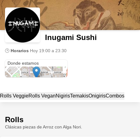
Inugami Sushi
🕒
Horarios
Hoy
19:00 a 23:30
Recoleta
Donde estamos
Rolls Veggie
Rolls Vegan
Nigiris
Temakis
Onigiris
Combos
Rolls
Clásicas piezas de Arroz con Alga Nori.